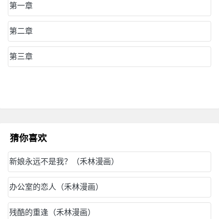
第一章
第二章
第三章
猜你喜欢
新娘永远不是我？（禾林漫画）
办公室的恋人（禾林漫画）
残酷的重逢（禾林漫画）