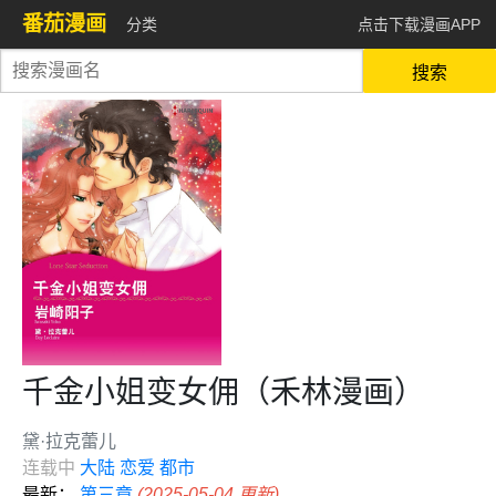
番茄漫画
分类
点击下载漫画APP
搜索
千金小姐变女佣（禾林漫画）
黛·拉克蕾儿
连载中
大陆
恋爱
都市
最新：
第三章
(2025-05-04 更新)