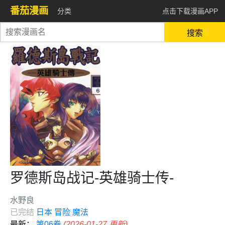
番茄漫画
分类
点击下载漫画APP
搜索
罗德斯岛战记-英雄骑士传-
水野良
已完结
日本
冒险
魔法
最新：
第06卷
(2026-01-27 更新)