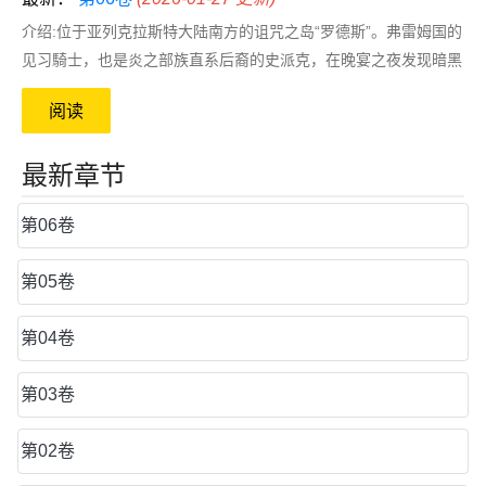
介绍:位于亚列克拉斯特大陆南方的诅咒之岛“罗德斯”。弗雷姆国的
见习騎士，也是炎之部族直系后裔的史派克，在晚宴之夜发现暗黑
妖精的踪迹。急於抢功求表现的史派克不慎中计，使宝“魂魄水晶
阅读
球”被盜走。受命讨伐盗贼的史派克组成追踪小队并立刻出发。但
在途中耳闻有神秘的圣少女也与追踪队一样地在追寻盜贼的下
最新章节
落……
第06卷
第05卷
第04卷
第03卷
第02卷