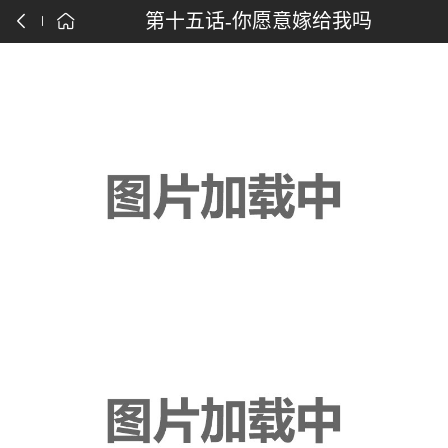
点击下载漫画APP
第十五话-你愿意嫁给我吗