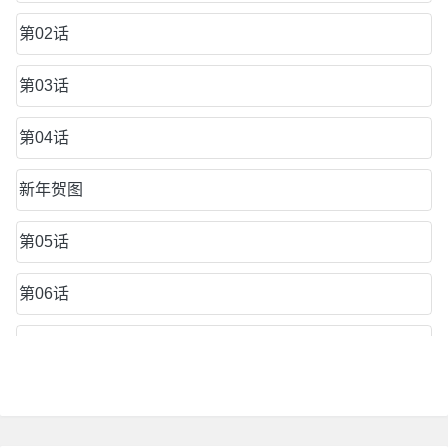
第02话
第03话
第04话
新年贺图
第05话
第06话
第07话
第08话