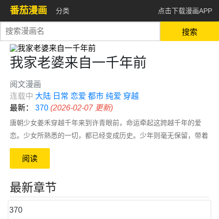
番茄漫画
分类
点击下载漫画APP
搜索
我家老婆来自一千年前
阅文漫画
连载中
大陆
日常
恋爱
都市
纯爱
穿越
最新：
370
(2026-02-07 更新)
唐朝少女姜禾穿越千年来到许青眼前，命运牵起这跨越千年的爱
恋。少女所熟悉的一切，都已经变成历史。少年则毫无保留，带着
少女开启全新的生活。痛苦、迷茫、欢声、笑语都将留在这个新世
阅读
界。曾经，他们远隔千年。现在，他们彼此守护。在这个世界，镌
刻出只属于两个人的...
最新章节
370