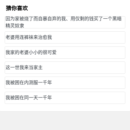
08
猜你喜欢
09
因为家被烧了而自暴自弃的我、用仅剩的钱买了一个黑暗
精灵奴隶
10
老婆用连裤袜来治愈我
11
我家的老婆小小的很可爱
12
这一世我来当家主
13
我被困在内测服一千年
元宵节快乐
我被困在同一天一千年
14
15