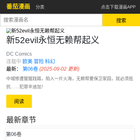
番茄漫画
分类
点击下载漫画APP
搜索
新52evil永恒无赖帮起义
DC Comics
连载中
欧美
冒险
科幻
最新：
第06卷
(2025-09-02 更新)
中城惨遭猩猩践踏，陷入一片火海，无赖帮要保卫家园，就必须抵
抗……犯罪辛迪加！
阅读
最新章节
第06卷